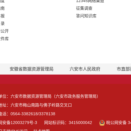
制度
12345网络渠道
指南
征集调查
年报
答问知识库
目录
请公开
文件库
安徽省数据资源管理局
六安市人民政府
市直部
单位：六安市数据资源管理局（六安市政务服务管理局）
地址：六安市梅山南路与佛子岭路交叉口
话：0564-3382618/3378138
安备12003279号-3
网站标识码：3415000042
皖公网安备 34