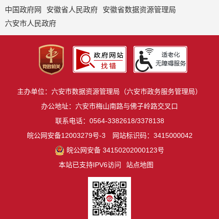
中国政府网
安徽省人民政府
安徽省数据资源管理局
六安市人民政府
主办单位：六安市数据资源管理局（六安市政务服务管理局）
办公地址：六安市梅山南路与佛子岭路交叉口
联系电话：0564-3382618/3378138
皖公网安备12003279号-3
网站标识码：3415000042
皖公网安备 34150202000123号
本站已支持IPV6访问
站点地图