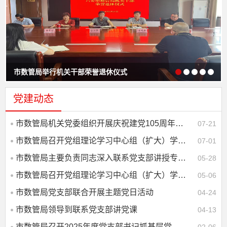
市数管局举行机关干部荣誉退休仪式
党建动态
市数管局机关党委组织开展庆祝建党105周年红色观影主题活动
07-21
市数管局召开党组理论学习中心组（扩大）学习会
07-01
市数管局主要负责同志深入联系党支部讲授专题党课
05-28
市数管局召开党组理论学习中心组（扩大）学习会
05-06
市数管局党支部联合开展主题党日活动
04-24
市数管局领导到联系党支部讲党课
04-13
市数管局召开2025年度党支部书记抓基层党建工作述职评议会
02-06