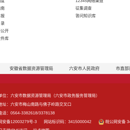
制度
12345网络渠道
指南
征集调查
年报
答问知识库
目录
请公开
文件库
安徽省数据资源管理局
六安市人民政府
市直部
单位：六安市数据资源管理局（六安市政务服务管理局）
地址：六安市梅山南路与佛子岭路交叉口
话：0564-3382618/3378138
安备12003279号-3
网站标识码：3415000042
皖公网安备 34