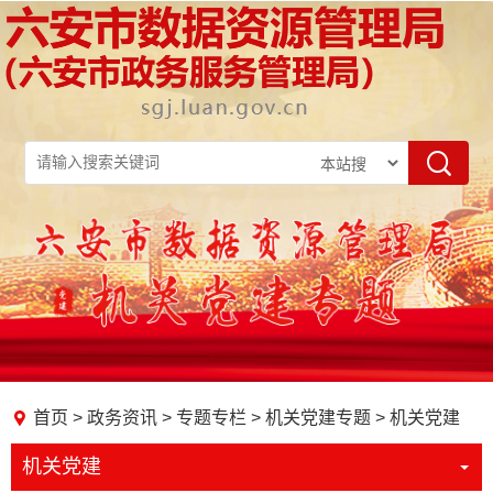
首页
>
政务资讯
>
专题专栏
>
机关党建专题
>
机关党建
机关党建